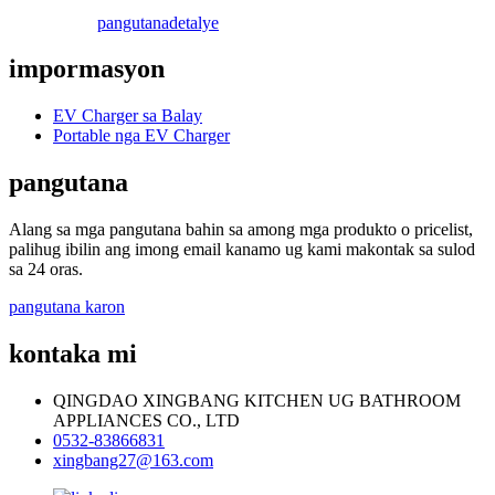
pangutana
detalye
impormasyon
EV Charger sa Balay
Portable nga EV Charger
pangutana
Alang sa mga pangutana bahin sa among mga produkto o pricelist,
palihug ibilin ang imong email kanamo ug kami makontak sa sulod
sa 24 oras.
pangutana karon
kontaka mi
QINGDAO XINGBANG KITCHEN UG BATHROOM
APPLIANCES CO., LTD
0532-83866831
xingbang27@163.com