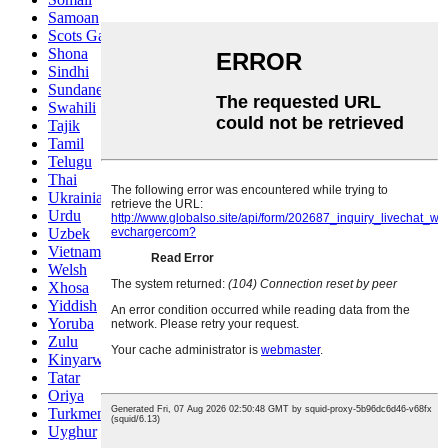
Samoan
Scots Gaelic
Shona
Sindhi
Sundanese
Swahili
Tajik
Tamil
Telugu
Thai
Ukrainian
Urdu
Uzbek
Vietnamese
Welsh
Xhosa
Yiddish
Yoruba
Zulu
Kinyarwanda
Tatar
Oriya
Turkmen
Uyghur