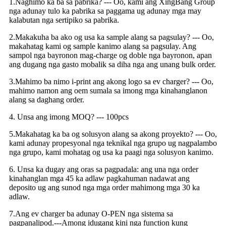
1.Naghimo ka ba sa pabrika? --- Oo, kami ang XingBang Group
nga adunay tulo ka pabrika sa paggama ug adunay mga may
kalabutan nga sertipiko sa pabrika.
2.Makakuha ba ako og usa ka sample alang sa pagsulay? --- Oo,
makahatag kami og sample kanimo alang sa pagsulay. Ang
sampol nga bayronon mag-charge og doble nga bayronon, apan
ang dugang nga gasto mobalik sa diha nga ang unang bulk order.
3.Mahimo ba nimo i-print ang akong logo sa ev charger? --- Oo,
mahimo namon ang oem sumala sa imong mga kinahanglanon
alang sa daghang order.
4. Unsa ang imong MOQ? --- 100pcs
5.Makahatag ka ba og solusyon alang sa akong proyekto? --- Oo,
kami adunay propesyonal nga teknikal nga grupo ug nagpalambo
nga grupo, kami mohatag og usa ka paagi nga solusyon kanimo.
6. Unsa ka dugay ang oras sa pagpadala: ang una nga order
kinahanglan mga 45 ka adlaw pagkahuman nadawat ang
deposito ug ang sunod nga mga order mahimong mga 30 ka
adlaw.
7.Ang ev charger ba adunay O-PEN nga sistema sa
pagpanalipod.---Among idugang kini nga function kung