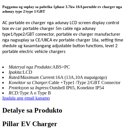
Paggama og suplay sa pabrika 1phase 3.7kw 16A portable ev charger nga
adunay type 2/type 1/GBT
AC portable ev charger nga adunay LCD screen display control
box ev car portable charger 5m cable nga adunay
type1/type2/GBT connector, portable ev charger manufacturer
nga nagsuplay sa CE/UKCA ev portable charger 16a, setting time
shedule ug kasamtangang adjustable button functions, level 2
portable electric vehicle chargers
Materyal nga Produkto:
ABS+PC
Ipakita:
LCD
Rated/Maximum Current:
16A (13A,10A mapaigoigo)
Konektor sa Charger:
Cable +Type1 /Type 2/GBT Connector
Proteksyon sa Ingress:
Outshell IP65, Konektor IP54
RCD:
Type A o Type B
Ipadala ang email kanamo
Detalye sa Produkto
Pillar EV Charger