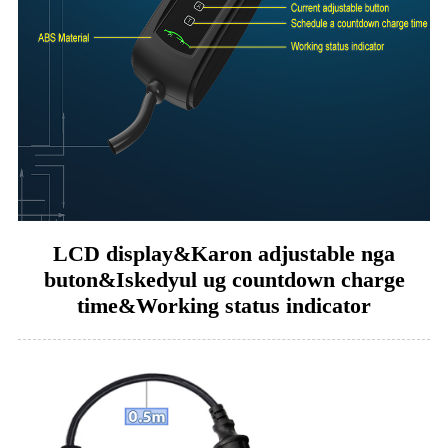
LCD display&Karon adjustable nga
buton&Iskedyul ug countdown charge
time&Working status indicator