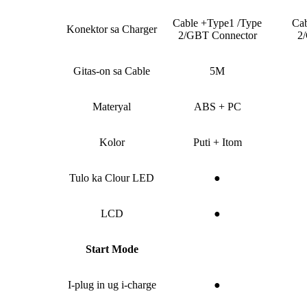
Cable +Type1 /Type
Cab
Konektor sa Charger
2/GBT Connector
2
Gitas-on sa Cable
5M
Materyal
ABS + PC
Kolor
Puti + Itom
Tulo ka Clour LED
●
LCD
●
Start Mode
I-plug in ug i-charge
●