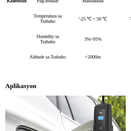
Kalibutan
Pag-instalar
Madaladala
Temperatura sa
'-25 ℃ ~ 50 ℃
Trabaho
Humidity sa
3%~95%
Trabaho
Altitude sa Trabaho
<2000m
Aplikasyon