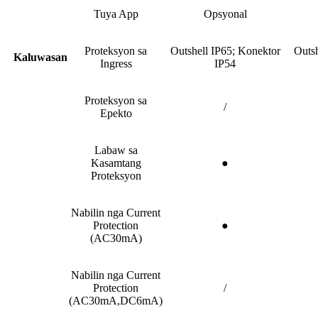
Tuya App
Opsyonal
Proteksyon sa
Outshell IP65; Konektor
Outsh
Kaluwasan
Ingress
IP54
Proteksyon sa
/
Epekto
Labaw sa
Kasamtang
●
Proteksyon
Nabilin nga Current
Protection
●
(AC30mA)
Nabilin nga Current
Protection
/
(AC30mA,DC6mA)