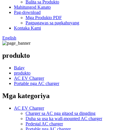
Balita sa Produkto
Mahitungod Kanato
Pag-download
Mga Produkto PDF
Pagpagawas sa pagkahuyang
Kontaka Kami
English
produkto
Balay
produkto
AC EV Charger
Portable nga AC charger
Mga kategoriya
AC EV Charger
Charger sa AC nga gitaod sa dingding
Duha sa usa ka wall-mounted AC charger
Pedestal AC charger
Portable nga AC charger