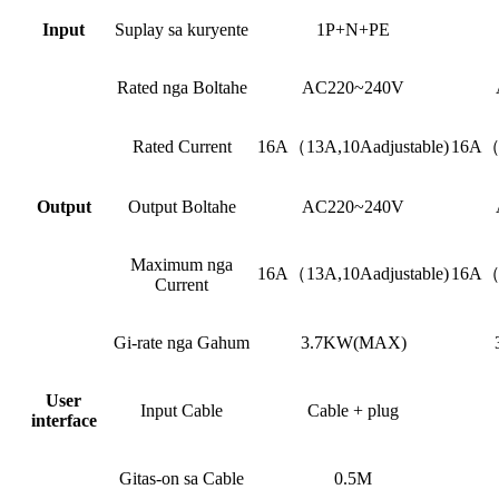
Input
Suplay sa kuryente
1P+N+PE
Rated nga Boltahe
AC220~240V
Rated Current
16A（13A,10Aadjustable)
16A（1
Output
Output Boltahe
AC220~240V
Maximum nga
16A（13A,10Aadjustable)
16A（1
Current
Gi-rate nga Gahum
3.7KW(MAX)
User
Input Cable
Cable + plug
interface
Gitas-on sa Cable
0.5M