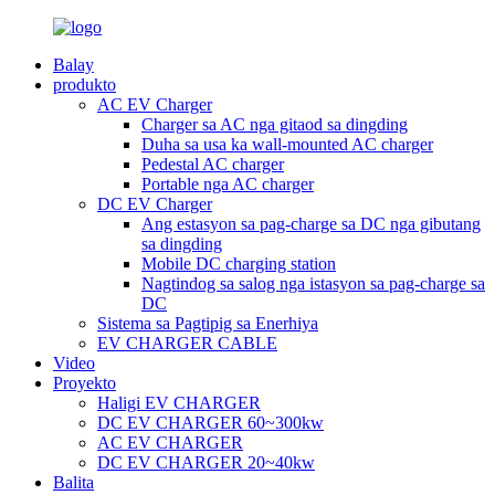
Balay
produkto
AC EV Charger
Charger sa AC nga gitaod sa dingding
Duha sa usa ka wall-mounted AC charger
Pedestal AC charger
Portable nga AC charger
DC EV Charger
Ang estasyon sa pag-charge sa DC nga gibutang
sa dingding
Mobile DC charging station
Nagtindog sa salog nga istasyon sa pag-charge sa
DC
Sistema sa Pagtipig sa Enerhiya
EV CHARGER CABLE
Video
Proyekto
Haligi EV CHARGER
DC EV CHARGER 60~300kw
AC EV CHARGER
DC EV CHARGER 20~40kw
Balita