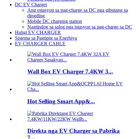
DC EV Charger
Ang estasyon sa pag-charge sa DC nga gibutang sa
dingding
Mobile DC charging station
Nagtindog sa salog nga istasyon sa pag-charge sa DC
Haligi EV CHARGER
Sistema sa Pagtipig sa Enerhiya
EV CHARGER CABLE
Wall Box EV Charger 7.4KW 3...
Hot Selling Smart App&...
Direkta nga EV Charger sa Pabrika
7...