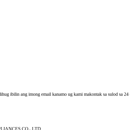
lihug ibilin ang imong email kanamo ug kami makontak sa sulod sa 24 
IANCES CO., LTD