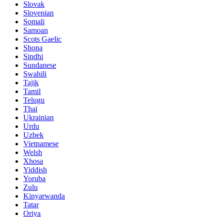
Slovak
Slovenian
Somali
Samoan
Scots Gaelic
Shona
Sindhi
Sundanese
Swahili
Tajik
Tamil
Telugu
Thai
Ukrainian
Urdu
Uzbek
Vietnamese
Welsh
Xhosa
Yiddish
Yoruba
Zulu
Kinyarwanda
Tatar
Oriya