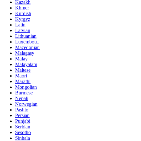
Kazakh
Khmer
Kurdish
Kyrgyz
Latin
Latvian
Lithuanian
Luxembou..
Macedonian
Malagasy
Malay
Malayalam
Maltese
Maori
Marathi
Mongolian
Burmese
Nepali
Norwegian
Pashto
Persian
Punjabi
Serbian
Sesotho
Sinhala