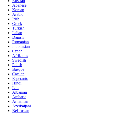
Russian
Japanese
Korean
Arabic
Irish
Greek
Turkish
Italian
Danish
Romanian
Indonesian
Czech
Afrikaans
Swedish
Polish
Basque
Catalan
Esperanto
Hindi
Lao
Albanian
Amharic
Armenian
Azerbaijani
Belarusian