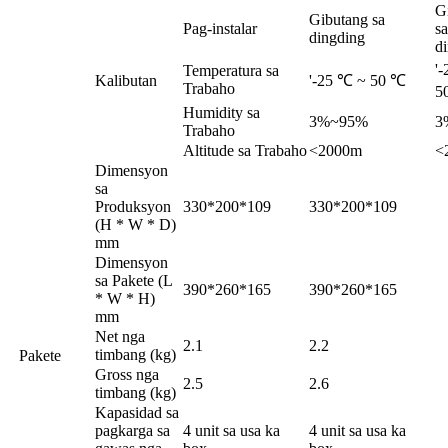
G
Gibutang sa
Pag-instalar
sa
dingding
d
'
Temperatura sa
Kalibutan
'-25 ℃ ~ 50 ℃
Trabaho
5
Humidity sa
3%~95%
3
Trabaho
Altitude sa Trabaho
<2000m
<
Dimensyon
sa
Produksyon
330*200*109
330*200*109
(H * W * D)
mm
Dimensyon
sa Pakete (L
390*260*165
390*260*165
* W * H)
mm
Net nga
2.1
2.2
timbang (kg)
Pakete
Gross nga
2.5
2.6
timbang (kg)
Kapasidad sa
pagkarga sa
4 unit sa usa ka
4 unit sa usa ka