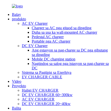
Balay
produkto
AC EV Charger
Charger sa AC nga gitaod sa dingding
Duha sa usa ka wall-mounted AC charger
Pedestal AC charger
Portable nga AC charger
DC EV Charger
Ang estasyon sa pag-charge sa DC nga gibutang
sa dingding
Mobile DC charging station
Nagtindog sa salog nga istasyon sa pag-charge sa
DC
Sistema sa Pagtipig sa Enerhiya
EV CHARGER CABLE
Video
Proyekto
Haligi EV CHARGER
DC EV CHARGER 60~300kw
AC EV CHARGER
DC EV CHARGER 20~40kw
Balita