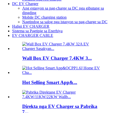
DC EV Charger
Ang estasyon sa pag-charge sa DC nga gibutang sa
dingding
Mobile DC charging station
Nagtindog sa salog nga istasyon sa pag-charge sa DC
Haligi EV CHARGER
Sistema sa Pagtipig sa Enerhiya
EV CHARGER CABLE
Wall Box EV Charger 7.4KW 3...
Hot Selling Smart App&...
Direkta nga EV Charger sa Pabrika
7...