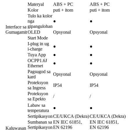
Materyal
ABS + PC
ABS + PC
Kolor
puti + itom
puti + itom
Tulo ka kolor
nga
●
●
gipangulohan
Interface sa
Gumagamit
OLED
Opsyonal
Opsyonal
Start Mode
I-plug in ug
●
●
i-charge
Tuya App
●
●
OCPP1.6J
●
●
Ethernet
Pagsugod sa
Opsyonal
Opsyonal
kard
Proteksyon
IP54
IP54
sa Ingress
Proteksyon
/
/
sa Epekto
Labaw sa
●
●
temperatura
Sertipikasyon
CE/UKCA (Dekra)
CE/UKCA (Dekra)
Sumbanan sa
EN IEC 61851,
EN IEC 61851,
Sertipikasyon
EN 62196
EN 62196
Kaluwasan