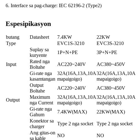
6. Interface sa pag-charge: IEC 62196-2 (Type2)
Espesipikasyon
butang
Datasheet
7.4KW
22KW
Type
EVC1S-3210
EVC3S-3210
Suplay sa
1P+N+PE
3P+N+PE
kuryente
Rated nga
Input
AC220~240V
AC380~450V
Boltahe
Gi-rate nga
32A(16A,13A,10A
32A(16A,13A,10A
kasamtangan
mapaigoigo)
mapaigoigo)
Output
AC220~240V
AC380~450V
Boltahe
Maximum
32A(16A,13A,10A
32A(16A,13A,10A
Output
nga Current
mapaigoigo)
mapaigoigo)
Gi-rate nga
7.4KW(MAX)
22KW(MAX)
Gahum
Konektor sa
Type 2 nga socket
Type 2 nga socket
charger
Ang gitas-on
NO
NO
sa kable