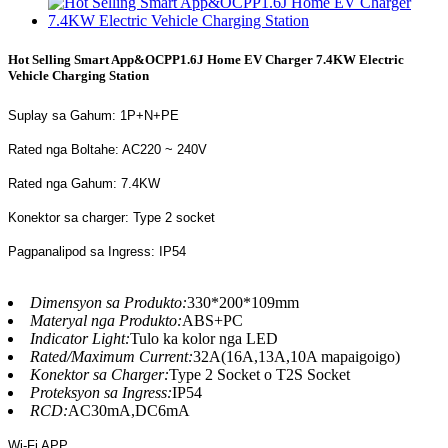
Hot Selling Smart App&OCPP1.6J Home EV Charger 7.4KW Electric
Vehicle Charging Station
Suplay sa Gahum: 1P+N+PE
Rated nga Boltahe: AC220 ~ 240V
Rated nga Gahum: 7.4KW
Konektor sa charger: Type 2 socket
Pagpanalipod sa Ingress: IP54
Dimensyon sa Produkto:
330*200*109mm
Materyal nga Produkto:
ABS+PC
Indicator Light:
Tulo ka kolor nga LED
Rated/Maximum Current:
32A(16A,13A,10A mapaigoigo)
Konektor sa Charger:
Type 2 Socket o T2S Socket
Proteksyon sa Ingress:
IP54
RCD:
AC30mA,DC6mA
Wi-Fi APP