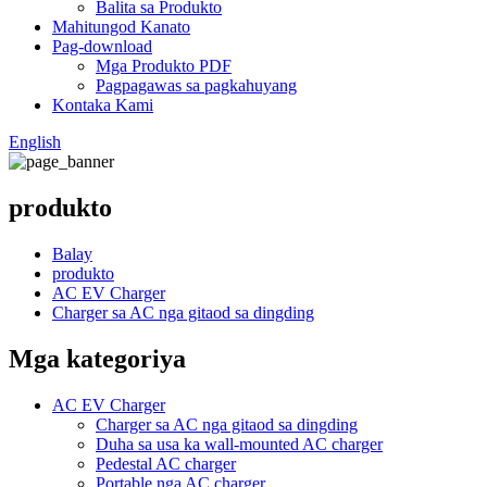
Balita sa Produkto
Mahitungod Kanato
Pag-download
Mga Produkto PDF
Pagpagawas sa pagkahuyang
Kontaka Kami
English
produkto
Balay
produkto
AC EV Charger
Charger sa AC nga gitaod sa dingding
Mga kategoriya
AC EV Charger
Charger sa AC nga gitaod sa dingding
Duha sa usa ka wall-mounted AC charger
Pedestal AC charger
Portable nga AC charger