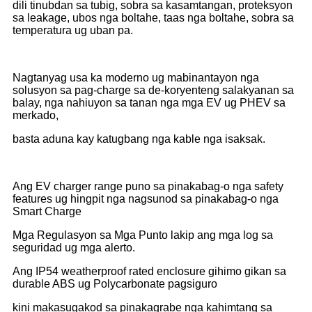
dili tinubdan sa tubig, sobra sa kasamtangan, proteksyon
sa leakage, ubos nga boltahe, taas nga boltahe, sobra sa
temperatura ug uban pa.
Nagtanyag usa ka moderno ug mabinantayon nga
solusyon sa pag-charge sa de-koryenteng salakyanan sa
balay, nga nahiuyon sa tanan nga mga EV ug PHEV sa
merkado,
basta aduna kay katugbang nga kable nga isaksak.
Ang EV charger range puno sa pinakabag-o nga safety
features ug hingpit nga nagsunod sa pinakabag-o nga
Smart Charge
Mga Regulasyon sa Mga Punto lakip ang mga log sa
seguridad ug mga alerto.
Ang IP54 weatherproof rated enclosure gihimo gikan sa
durable ABS ug Polycarbonate pagsiguro
kini makasugakod sa pinakagrabe nga kahimtang sa