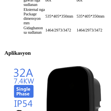
gawas nga
box
box
sudlanan
Eksternal nga
Package
535*405*350mm
535*405*350mm
dimensyon
mm
Gidaghanon
1464/2973/3472
1464/2973/3472
sa sudlanan
Aplikasyon